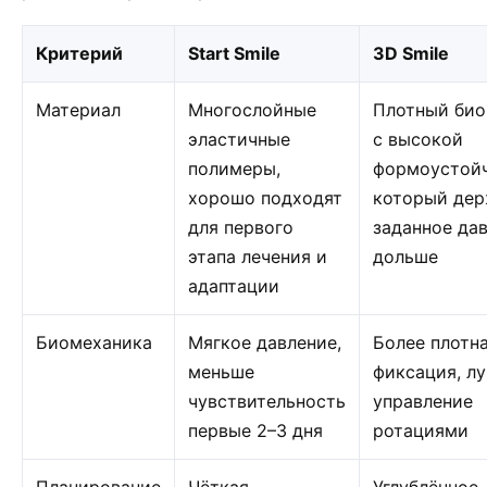
Критерий
Start Smile
3D Smile
Материал
Многослойные
Плотный би
эластичные
с высокой
полимеры,
формоустой
хорошо подходят
который де
для первого
заданное да
этапа лечения и
дольше
адаптации
Биомеханика
Мягкое давление,
Более плотн
меньше
фиксация, л
чувствительность
управление
первые 2–3 дня
ротациями