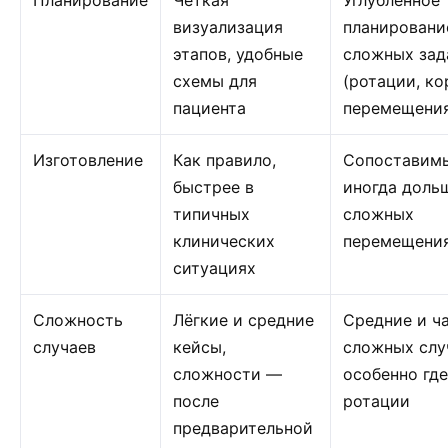
Планирование
Чёткая
Углублённое
визуализация
планировани
этапов, удобные
сложных зад
схемы для
(ротации, к
пациента
перемещени
Изготовление
Как правило,
Сопоставимы
быстрее в
иногда доль
типичных
сложных
клинических
перемещени
ситуациях
Сложность
Лёгкие и средние
Средние и ч
случаев
кейсы,
сложных слу
сложности —
особенно где
после
ротации
предварительной